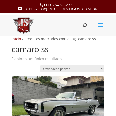
(11) 2548-5233
CONTATO@JSAUTOSANTIGOS.COM.BR
Início
/ Produtos marcados com a tag “camaro ss”
camaro ss
Exibindo um único resultado