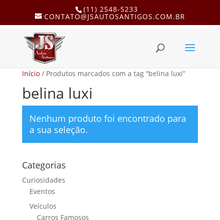
(11) 2548-5233
CONTATO@JSAUTOSANTIGOS.COM.BR
Início
/ Produtos marcados com a tag “belina luxi”
belina luxi
Nenhum produto foi encontrado para
a sua seleção.
Categorias
Curiosidades
Eventos
Veículos
Carros Famosos