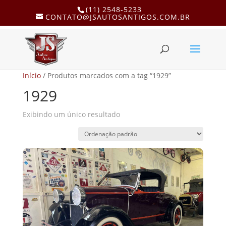
(11) 2548-5233
CONTATO@JSAUTOSANTIGOS.COM.BR
Início
/ Produtos marcados com a tag “1929”
1929
Exibindo um único resultado