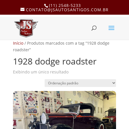
(11) 2548-5233
CONTATO@JSAUTOSANTIGOS.COM.BR
Início
/ Produtos marcados com a tag “1928 dodge
roadster”
1928 dodge roadster
Exibindo um único resultado