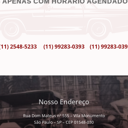
 APENAS COM HORÁRIO AGENDADO 
(11) 2548-5233
(11) 99283-0393
(11) 99283-03
Nosso Endereço
Rua Dom Mateus nº 555 – Vila Monumento
São Paulo – SP – CEP 01548-030