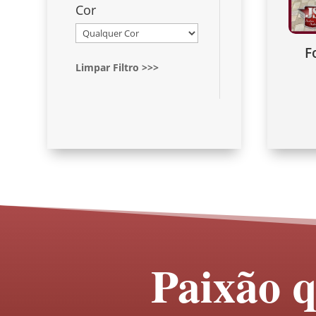
Cor
F
Limpar Filtro >>>
Paixão q