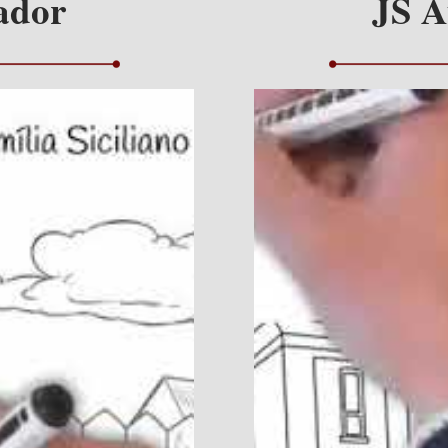
ador
JS A