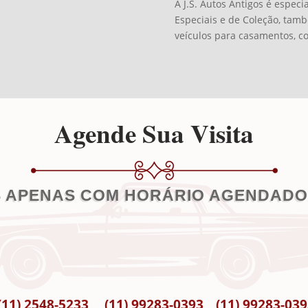
A J.S. Autos Antigos é especi
Especiais e de Coleção, tam
veículos para casamentos, c
Agende Sua Visita
 APENAS COM HORÁRIO AGENDADO 
(11) 2548-5233
(11) 99283-0393
(11) 99283-03